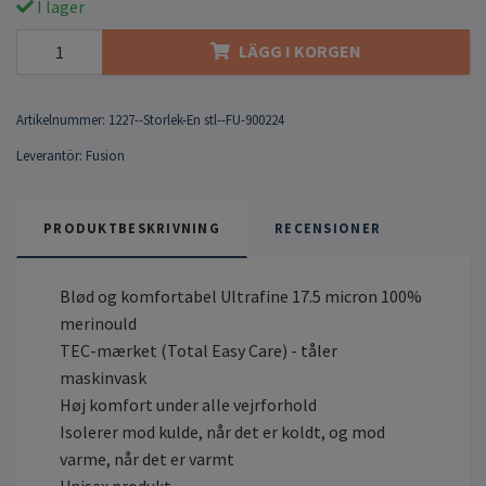
I lager
LÄGG I KORGEN
Artikelnummer:
1227--Storlek-En stl--FU-900224
Leverantör:
Fusion
PRODUKTBESKRIVNING
RECENSIONER
Blød og komfortabel Ultrafine 17.5 micron 100%
merinould
TEC-mærket (Total Easy Care) - tåler
maskinvask
Høj komfort under alle vejrforhold
Isolerer mod kulde, når det er koldt, og mod
varme, når det er varmt
Unisex produkt