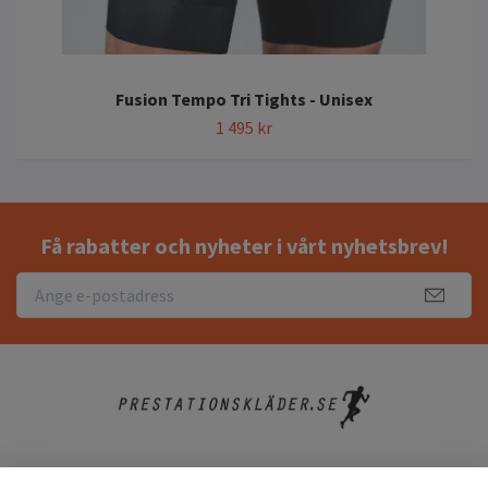
Fusion Tempo Tri Tights - Unisex
1 495 kr
Få rabatter och nyheter i vårt nyhetsbrev!