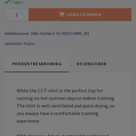
I lager
LÄGG I KORGEN
Artikelnummer:
2046--Storlek-S--FU-900273-NIME_001
Leverantör:
Fusion
PRODUKTBESKRIVNING
RECENSIONER
While the C3 T-shirt is the perfect top for
running on hot summer days or indoor training.
The shirt is well-ventilated and quick-drying, so
you always have a comfortable training
experience.
With its loose, figure-hugging fit and tested