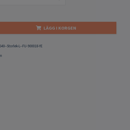
LÄGG I KORGEN
540--Storlek-L--FU-900018-YE
on