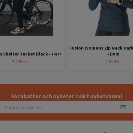
Fusion Womens Zip Neck Dark
 Shelter Jacket Black - Herr
- Dam
2 495 kr
1 550 kr
Få rabatter och nyheter i vårt nyhetsbrev!