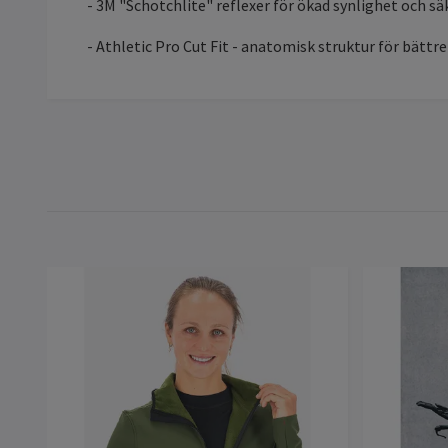
- 3M "Schotchlite" reflexer för ökad synlighet och sä
- Athletic Pro Cut Fit - anatomisk struktur för bät