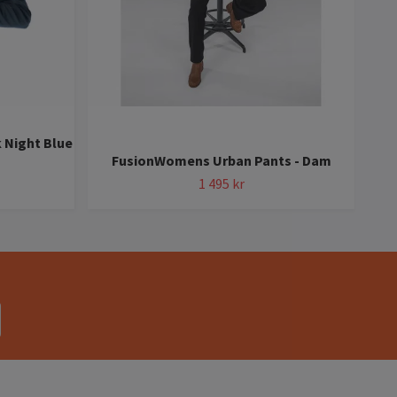
 Night Blue
FusionWomens Urban Pants - Dam
Fus
1 495 kr