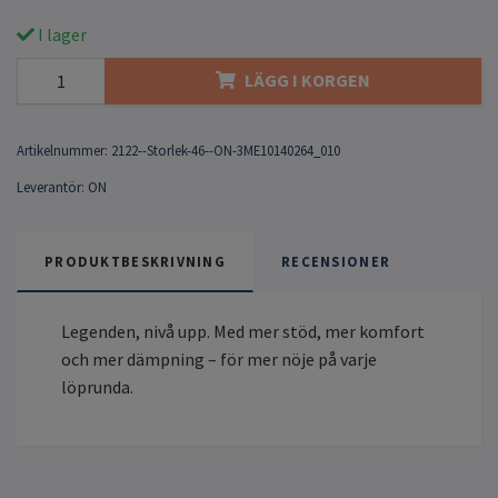
I lager
LÄGG I KORGEN
Artikelnummer:
2122--Storlek-46--ON-3ME10140264_010
Leverantör:
ON
PRODUKTBESKRIVNING
RECENSIONER
Legenden, nivå upp. Med mer stöd, mer komfort
och mer dämpning – för mer nöje på varje
löprunda.