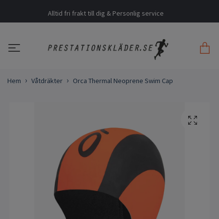
Alltid fri frakt till dig & Personlig service
Hem
Våtdräkter
Orca Thermal Neoprene Swim Cap