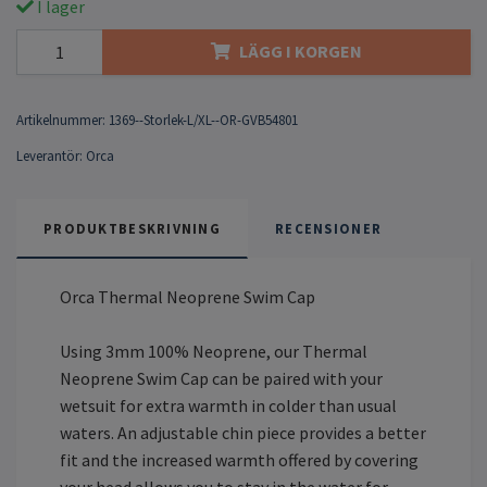
I lager
LÄGG I KORGEN
Artikelnummer:
1369--Storlek-L/XL--OR-GVB54801
Leverantör:
Orca
PRODUKTBESKRIVNING
RECENSIONER
Orca Thermal Neoprene Swim Cap
Using 3mm 100% Neoprene, our Thermal
Neoprene Swim Cap can be paired with your
wetsuit for extra warmth in colder than usual
waters. An adjustable chin piece provides a better
fit and the increased warmth offered by covering
your head allows you to stay in the water for