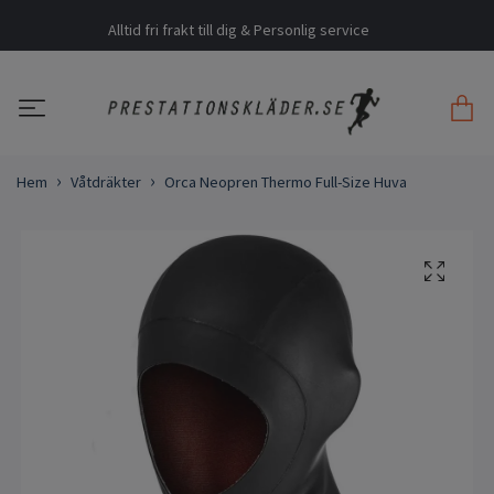
Alltid fri frakt till dig & Personlig service
Hem
Våtdräkter
Orca Neopren Thermo Full-Size Huva