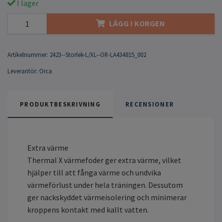
I lager
LÄGG I KORGEN
Artikelnummer:
2423--Storlek-L/XL--OR-LA434815_002
Leverantör:
Orca
PRODUKTBESKRIVNING
RECENSIONER
Extra värme
Thermal X värmefoder ger extra värme, vilket
hjälper till att fånga värme och undvika
värmeförlust under hela träningen. Dessutom
ger nackskyddet värmeisolering och minimerar
kroppens kontakt med kallt vatten.