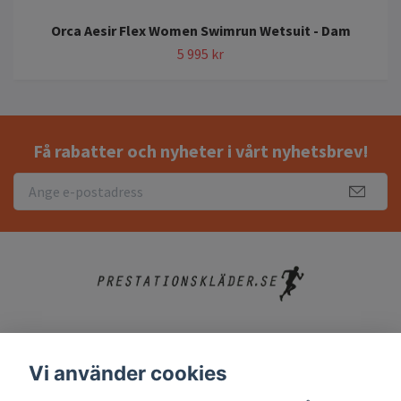
Orca Aesir Flex Women Swimrun Wetsuit - Dam
5 995 kr
Få rabatter och nyheter i vårt nyhetsbrev!
Köpvillkor
Vi använder cookies
Kontakt